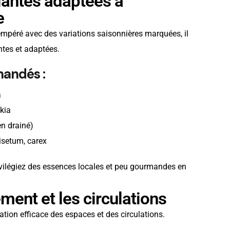
plantes adaptées à
e
tempéré avec des variations saisonnières marquées, il
ntes et adaptées.
mandés :
a
ckia
ien drainé)
isetum, carex
ivilégiez des essences locales et peu gourmandes en
ment et les circulations
on efficace des espaces et des circulations.